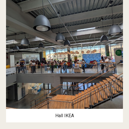
Hall
IKEA